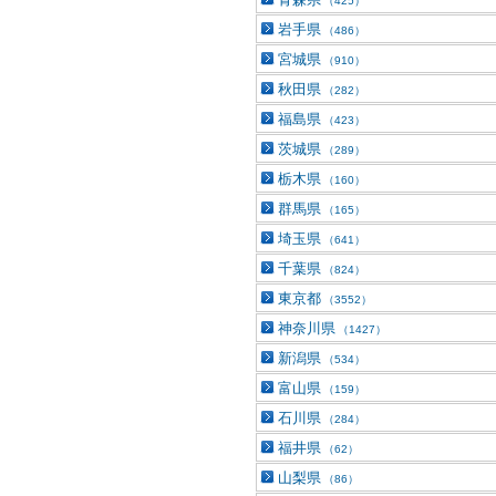
（425）
岩手県
（486）
宮城県
（910）
秋田県
（282）
福島県
（423）
茨城県
（289）
栃木県
（160）
群馬県
（165）
埼玉県
（641）
千葉県
（824）
東京都
（3552）
神奈川県
（1427）
新潟県
（534）
富山県
（159）
石川県
（284）
福井県
（62）
山梨県
（86）