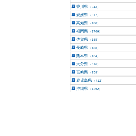
香川県
（243）
愛媛県
（317）
高知県
（180）
福岡県
（1766）
佐賀県
（185）
長崎県
（488）
熊本県
（464）
大分県
（316）
宮崎県
（358）
鹿児島県
（412）
沖縄県
（1262）