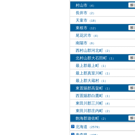
村山市
（4）
長井市
（2）
天童市
（18）
東根市
（12）
尾花沢市
（4）
南陽市
（6）
西村山郡河北町
（2）
北村山郡大石田町
（1）
最上郡最上町
（1）
最上郡真室川町
（1）
最上郡大蔵村
（1）
東置賜郡高畠町
（1）
西置賜郡白鷹町
（1）
東田川郡三川町
（4）
東田川郡庄内町
（2）
飽海郡遊佐町
（2）
北海道
（2579）
青森県