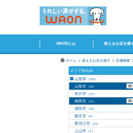
ホーム
使えるお店を探す
店舗検索
エリア絞込み
山形県
（259）
山形市
（85）
米沢市
（22）
鶴岡市
（31）
酒田市
（28）
新庄市
（8）
寒河江市
（16）
上山市
（7）