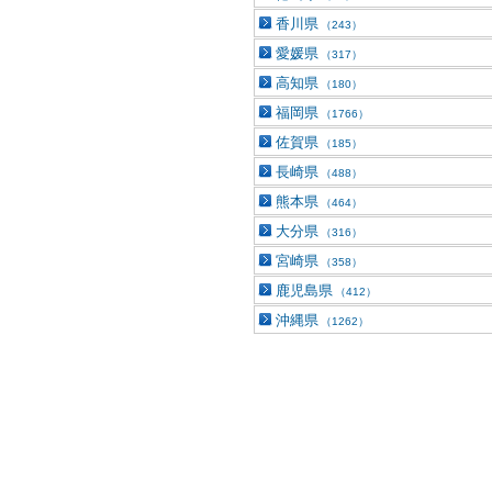
香川県
（243）
愛媛県
（317）
高知県
（180）
福岡県
（1766）
佐賀県
（185）
長崎県
（488）
熊本県
（464）
大分県
（316）
宮崎県
（358）
鹿児島県
（412）
沖縄県
（1262）