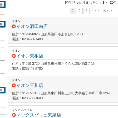
64
件見つかりました。
(
1
～
20
件 
1
2
3
・・・
次へ >
イオン
イオン酒田南店
住所：〒998-0828 山形県酒田市あきほ町120-1
電話：0234-21-1400
イオン
イオン東根店
住所：〒999-3720 山形県東根市さくらんぼ駅前3-7-15
電話：0237-43-8700
イオン
イオン三川店
住所：〒997-1316 山形県東田川郡三川町大字猪子字和田庫128-1
電話：0235-68-1600
マックスバリュ
マックスバリュ東泉店