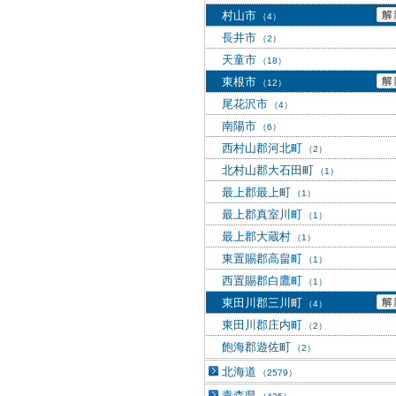
村山市
（4）
長井市
（2）
天童市
（18）
東根市
（12）
尾花沢市
（4）
南陽市
（6）
西村山郡河北町
（2）
北村山郡大石田町
（1）
最上郡最上町
（1）
最上郡真室川町
（1）
最上郡大蔵村
（1）
東置賜郡高畠町
（1）
西置賜郡白鷹町
（1）
東田川郡三川町
（4）
東田川郡庄内町
（2）
飽海郡遊佐町
（2）
北海道
（2579）
青森県