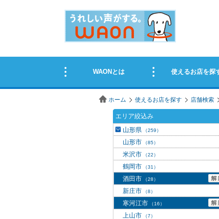
ホーム
使えるお店を探す
店舗検索
エリア絞込み
山形県
（259）
山形市
（85）
米沢市
（22）
鶴岡市
（31）
酒田市
（28）
新庄市
（8）
寒河江市
（16）
上山市
（7）