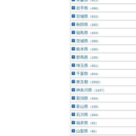
（425）
岩手県
（486）
宮城県
（910）
秋田県
（282）
福島県
（423）
茨城県
（289）
栃木県
（160）
群馬県
（165）
埼玉県
（641）
千葉県
（824）
東京都
（3552）
神奈川県
（1427）
新潟県
（534）
富山県
（159）
石川県
（284）
福井県
（62）
山梨県
（86）