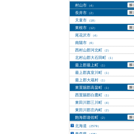
村山市
（4）
長井市
（2）
天童市
（18）
東根市
（12）
尾花沢市
（4）
南陽市
（6）
西村山郡河北町
（2）
北村山郡大石田町
（1）
最上郡最上町
（1）
最上郡真室川町
（1）
最上郡大蔵村
（1）
東置賜郡高畠町
（1）
西置賜郡白鷹町
（1）
東田川郡三川町
（4）
東田川郡庄内町
（2）
飽海郡遊佐町
（2）
北海道
（2579）
青森県