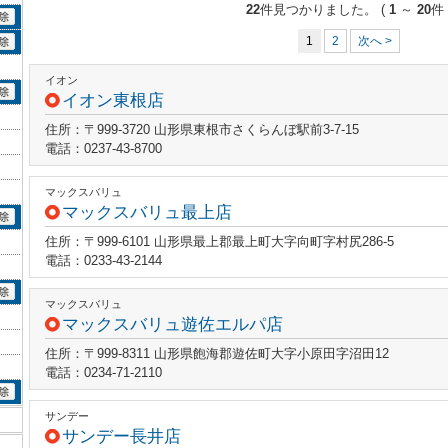
22
件見つかりました。
(
1
～
20
件 
1
2
次へ >
イオン
イオン東根店
住所：〒999-3720 山形県東根市さくらんぼ駅前3-7-15
電話：0237-43-8700
マックスバリュ
マックスバリュ最上店
住所：〒999-6101 山形県最上郡最上町大字向町字村尻286-5
電話：0233-43-2144
マックスバリュ
マックスバリュ遊佐エルパ店
住所：〒999-8311 山形県飽海郡遊佐町大字小原田字沼田12
電話：0234-71-2110
サンデー
サンデー長井店