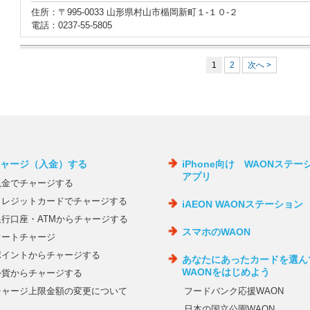
住所：〒995-0033 山形県村山市楯岡新町１‐１０‐２
電話：0237-55-5805
1
2
次へ >