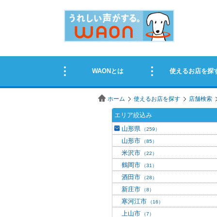
ホーム
使えるお店を探す
店舗検索
エリア絞込み
山形県
（259）
山形市
（85）
米沢市
（22）
鶴岡市
（31）
酒田市
（28）
新庄市
（8）
寒河江市
（16）
上山市
（7）