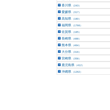
香川県
（243）
愛媛県
（317）
高知県
（180）
福岡県
（1766）
佐賀県
（185）
長崎県
（488）
熊本県
（464）
大分県
（316）
宮崎県
（358）
鹿児島県
（412）
沖縄県
（1262）