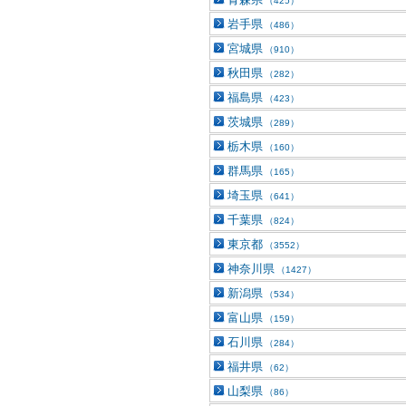
（425）
岩手県
（486）
宮城県
（910）
秋田県
（282）
福島県
（423）
茨城県
（289）
栃木県
（160）
群馬県
（165）
埼玉県
（641）
千葉県
（824）
東京都
（3552）
神奈川県
（1427）
新潟県
（534）
富山県
（159）
石川県
（284）
福井県
（62）
山梨県
（86）