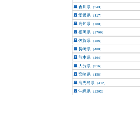
香川県
（243）
愛媛県
（317）
高知県
（180）
福岡県
（1766）
佐賀県
（185）
長崎県
（488）
熊本県
（464）
大分県
（316）
宮崎県
（358）
鹿児島県
（412）
沖縄県
（1262）