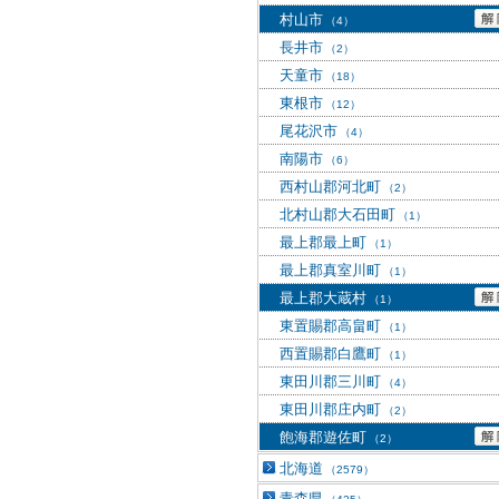
村山市
（4）
長井市
（2）
天童市
（18）
東根市
（12）
尾花沢市
（4）
南陽市
（6）
西村山郡河北町
（2）
北村山郡大石田町
（1）
最上郡最上町
（1）
最上郡真室川町
（1）
最上郡大蔵村
（1）
東置賜郡高畠町
（1）
西置賜郡白鷹町
（1）
東田川郡三川町
（4）
東田川郡庄内町
（2）
飽海郡遊佐町
（2）
北海道
（2579）
青森県