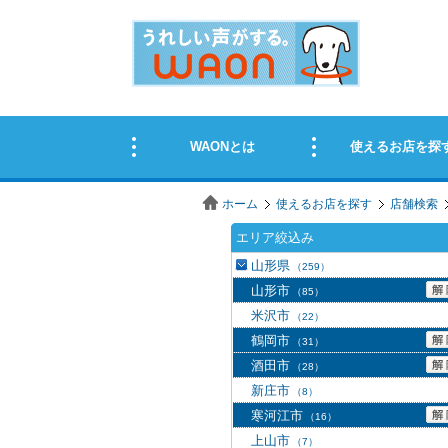
ホーム
使えるお店を探す
店舗検索
エリア絞込み
山形県
（259）
山形市
（85）
米沢市
（22）
鶴岡市
（31）
酒田市
（28）
新庄市
（8）
寒河江市
（16）
上山市
（7）