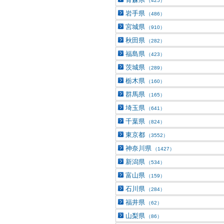
（425）
岩手県
（486）
宮城県
（910）
秋田県
（282）
福島県
（423）
茨城県
（289）
栃木県
（160）
群馬県
（165）
埼玉県
（641）
千葉県
（824）
東京都
（3552）
神奈川県
（1427）
新潟県
（534）
富山県
（159）
石川県
（284）
福井県
（62）
山梨県
（86）