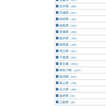
（425）
岩手県
（486）
宮城県
（910）
秋田県
（282）
福島県
（423）
茨城県
（289）
栃木県
（160）
群馬県
（165）
埼玉県
（641）
千葉県
（824）
東京都
（3552）
神奈川県
（1427）
新潟県
（534）
富山県
（159）
石川県
（284）
福井県
（62）
山梨県
（86）