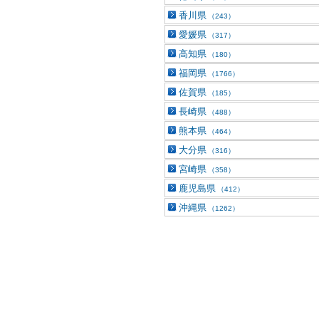
香川県
（243）
愛媛県
（317）
高知県
（180）
福岡県
（1766）
佐賀県
（185）
長崎県
（488）
熊本県
（464）
大分県
（316）
宮崎県
（358）
鹿児島県
（412）
沖縄県
（1262）