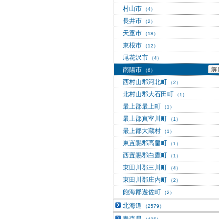
村山市
（4）
長井市
（2）
天童市
（18）
東根市
（12）
尾花沢市
（4）
南陽市
（6）
西村山郡河北町
（2）
北村山郡大石田町
（1）
最上郡最上町
（1）
最上郡真室川町
（1）
最上郡大蔵村
（1）
東置賜郡高畠町
（1）
西置賜郡白鷹町
（1）
東田川郡三川町
（4）
東田川郡庄内町
（2）
飽海郡遊佐町
（2）
北海道
（2579）
青森県