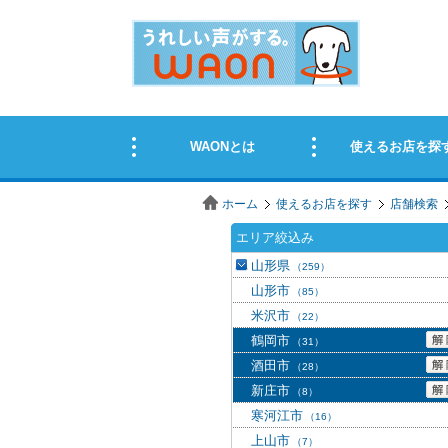
ホーム
使えるお店を探す
店舗検索
エリア絞込み
山形県
（259）
山形市
（85）
米沢市
（22）
鶴岡市
（31）
酒田市
（28）
新庄市
（8）
寒河江市
（16）
上山市
（7）