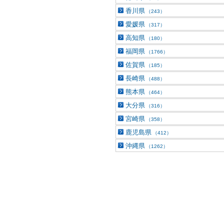
香川県
（243）
愛媛県
（317）
高知県
（180）
福岡県
（1766）
佐賀県
（185）
長崎県
（488）
熊本県
（464）
大分県
（316）
宮崎県
（358）
鹿児島県
（412）
沖縄県
（1262）