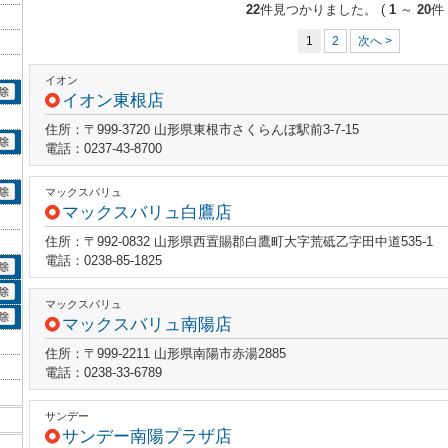
22
件見つかりました。
(
1
～
20
件 
1
2
次へ >
イオン
イオン東根店
住所：〒999-3720 山形県東根市さくらんぼ駅前3-7-15
電話：0237-43-8700
マックスバリュ
マックスバリュ白鷹店
住所：〒992-0832 山形県西置賜郡白鷹町大字荒砥乙字田中道535-1
電話：0238-85-1825
マックスバリュ
マックスバリュ南陽店
住所：〒999-2211 山形県南陽市赤湯2885
電話：0238-33-6789
サンデー
サンデー南陽プラザ店