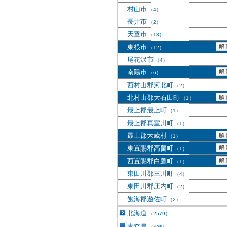
村山市
（4）
長井市
（2）
天童市
（18）
東根市
（12）
尾花沢市
（4）
南陽市
（6）
西村山郡河北町
（2）
北村山郡大石田町
（1）
最上郡最上町
（1）
最上郡真室川町
（1）
最上郡大蔵村
（1）
東置賜郡高畠町
（1）
西置賜郡白鷹町
（1）
東田川郡三川町
（4）
東田川郡庄内町
（2）
飽海郡遊佐町
（2）
北海道
（2579）
青森県