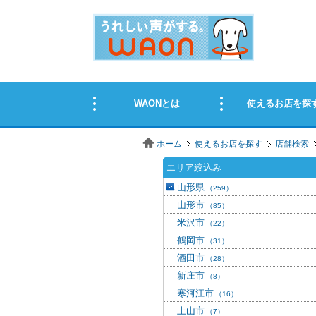
ホーム
使えるお店を探す
店舗検索
エリア絞込み
山形県
（259）
山形市
（85）
米沢市
（22）
鶴岡市
（31）
酒田市
（28）
新庄市
（8）
寒河江市
（16）
上山市
（7）