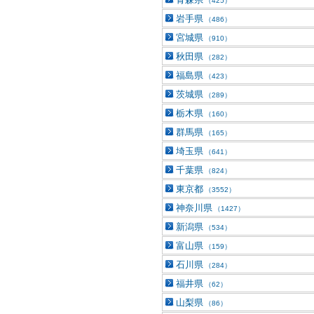
（425）
岩手県
（486）
宮城県
（910）
秋田県
（282）
福島県
（423）
茨城県
（289）
栃木県
（160）
群馬県
（165）
埼玉県
（641）
千葉県
（824）
東京都
（3552）
神奈川県
（1427）
新潟県
（534）
富山県
（159）
石川県
（284）
福井県
（62）
山梨県
（86）