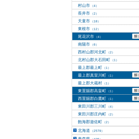
村山市
（4）
長井市
（2）
天童市
（18）
東根市
（12）
尾花沢市
（4）
南陽市
（6）
西村山郡河北町
（2）
北村山郡大石田町
（1）
最上郡最上町
（1）
最上郡真室川町
（1）
最上郡大蔵村
（1）
東置賜郡高畠町
（1）
西置賜郡白鷹町
（1）
東田川郡三川町
（4）
東田川郡庄内町
（2）
飽海郡遊佐町
（2）
北海道
（2579）
青森県