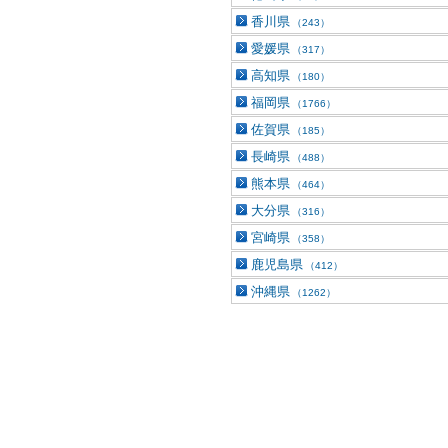
香川県
（243）
愛媛県
（317）
高知県
（180）
福岡県
（1766）
佐賀県
（185）
長崎県
（488）
熊本県
（464）
大分県
（316）
宮崎県
（358）
鹿児島県
（412）
沖縄県
（1262）