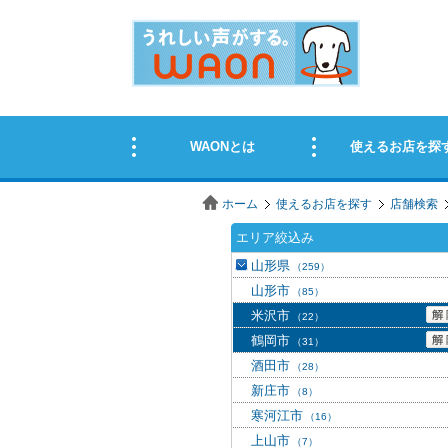
ホーム
使えるお店を探す
店舗検索
エリア絞込み
山形県
（259）
山形市
（85）
米沢市
（22）
鶴岡市
（31）
酒田市
（28）
新庄市
（8）
寒河江市
（16）
上山市
（7）