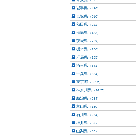
（425）
岩手県
（486）
宮城県
（910）
秋田県
（282）
福島県
（423）
茨城県
（289）
栃木県
（160）
群馬県
（165）
埼玉県
（641）
千葉県
（824）
東京都
（3552）
神奈川県
（1427）
新潟県
（534）
富山県
（159）
石川県
（284）
福井県
（62）
山梨県
（86）