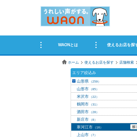
ホーム
使えるお店を探す
店舗検索
エリア絞込み
山形県
（259）
山形市
（85）
米沢市
（22）
鶴岡市
（31）
酒田市
（28）
新庄市
（8）
寒河江市
（16）
上山市
（7）