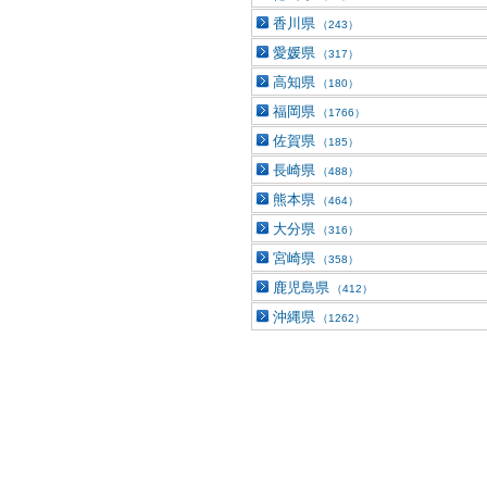
香川県
（243）
愛媛県
（317）
高知県
（180）
福岡県
（1766）
佐賀県
（185）
長崎県
（488）
熊本県
（464）
大分県
（316）
宮崎県
（358）
鹿児島県
（412）
沖縄県
（1262）