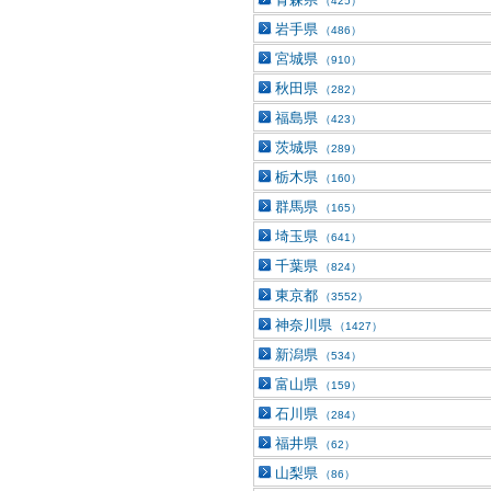
（425）
岩手県
（486）
宮城県
（910）
秋田県
（282）
福島県
（423）
茨城県
（289）
栃木県
（160）
群馬県
（165）
埼玉県
（641）
千葉県
（824）
東京都
（3552）
神奈川県
（1427）
新潟県
（534）
富山県
（159）
石川県
（284）
福井県
（62）
山梨県
（86）