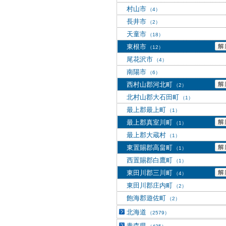
村山市
（4）
長井市
（2）
天童市
（18）
東根市
（12）
尾花沢市
（4）
南陽市
（6）
西村山郡河北町
（2）
北村山郡大石田町
（1）
最上郡最上町
（1）
最上郡真室川町
（1）
最上郡大蔵村
（1）
東置賜郡高畠町
（1）
西置賜郡白鷹町
（1）
東田川郡三川町
（4）
東田川郡庄内町
（2）
飽海郡遊佐町
（2）
北海道
（2579）
青森県