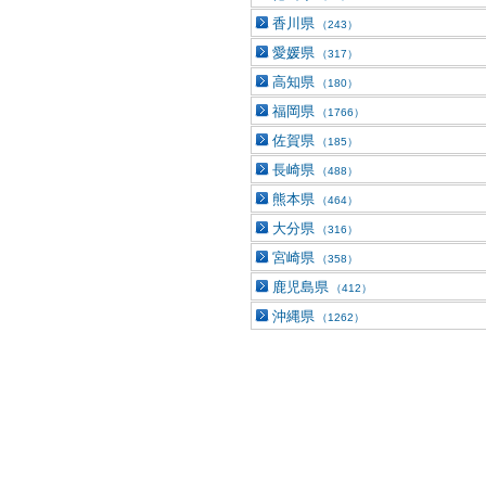
香川県
（243）
愛媛県
（317）
高知県
（180）
福岡県
（1766）
佐賀県
（185）
長崎県
（488）
熊本県
（464）
大分県
（316）
宮崎県
（358）
鹿児島県
（412）
沖縄県
（1262）