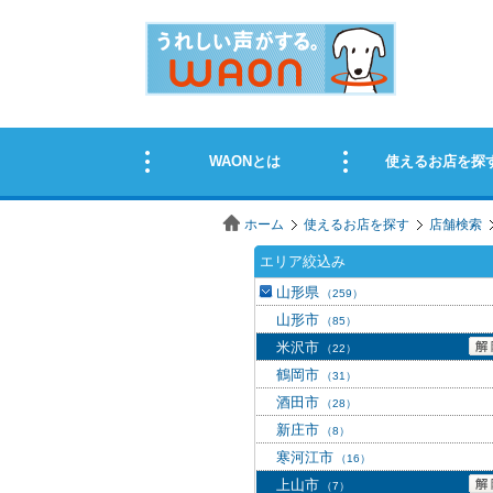
ホーム
使えるお店を探す
店舗検索
エリア絞込み
山形県
（259）
山形市
（85）
米沢市
（22）
鶴岡市
（31）
酒田市
（28）
新庄市
（8）
寒河江市
（16）
上山市
（7）