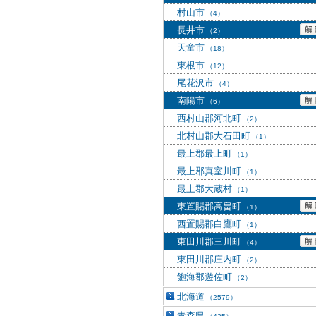
村山市
（4）
長井市
（2）
天童市
（18）
東根市
（12）
尾花沢市
（4）
南陽市
（6）
西村山郡河北町
（2）
北村山郡大石田町
（1）
最上郡最上町
（1）
最上郡真室川町
（1）
最上郡大蔵村
（1）
東置賜郡高畠町
（1）
西置賜郡白鷹町
（1）
東田川郡三川町
（4）
東田川郡庄内町
（2）
飽海郡遊佐町
（2）
北海道
（2579）
青森県