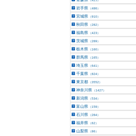
（425）
岩手県
（486）
宮城県
（910）
秋田県
（282）
福島県
（423）
茨城県
（289）
栃木県
（160）
群馬県
（165）
埼玉県
（641）
千葉県
（824）
東京都
（3552）
神奈川県
（1427）
新潟県
（534）
富山県
（159）
石川県
（284）
福井県
（62）
山梨県
（86）