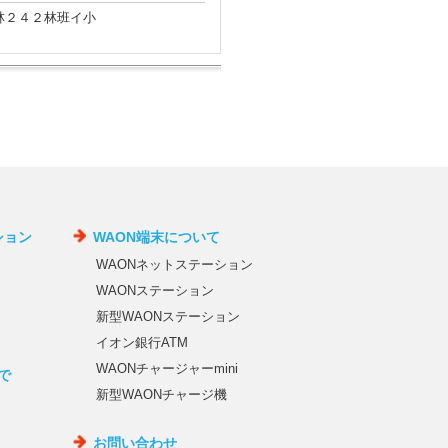
有林２４２林班イ小