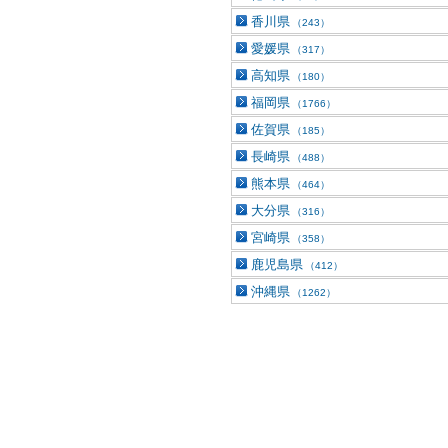
香川県
（243）
愛媛県
（317）
高知県
（180）
福岡県
（1766）
佐賀県
（185）
長崎県
（488）
熊本県
（464）
大分県
（316）
宮崎県
（358）
鹿児島県
（412）
沖縄県
（1262）