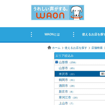
ホーム
使えるお店を探す
店舗検索
エリア絞込み
山形県
（259）
山形市
（85）
米沢市
（22）
鶴岡市
（31）
酒田市
（28）
新庄市
（8）
寒河江市
（16）
上山市
（7）