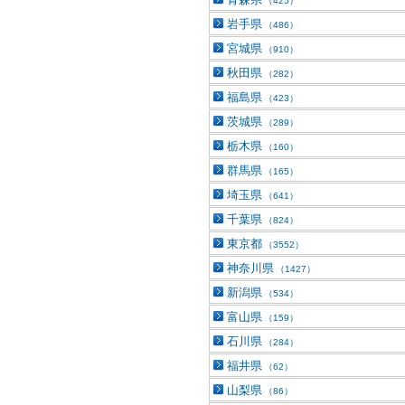
（425）
岩手県
（486）
宮城県
（910）
秋田県
（282）
福島県
（423）
茨城県
（289）
栃木県
（160）
群馬県
（165）
埼玉県
（641）
千葉県
（824）
東京都
（3552）
神奈川県
（1427）
新潟県
（534）
富山県
（159）
石川県
（284）
福井県
（62）
山梨県
（86）