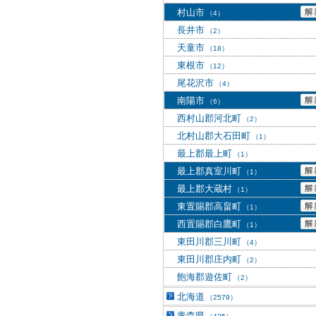
村山市
（4）
長井市
（2）
天童市
（18）
東根市
（12）
尾花沢市
（4）
南陽市
（6）
西村山郡河北町
（2）
北村山郡大石田町
（1）
最上郡最上町
（1）
最上郡真室川町
（1）
最上郡大蔵村
（1）
東置賜郡高畠町
（1）
西置賜郡白鷹町
（1）
東田川郡三川町
（4）
東田川郡庄内町
（2）
飽海郡遊佐町
（2）
北海道
（2579）
青森県