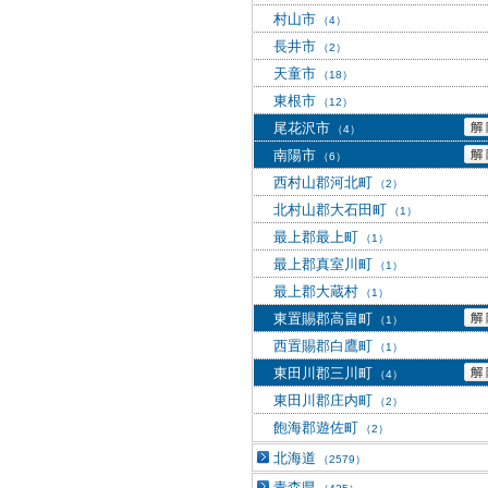
村山市
（4）
長井市
（2）
天童市
（18）
東根市
（12）
尾花沢市
（4）
南陽市
（6）
西村山郡河北町
（2）
北村山郡大石田町
（1）
最上郡最上町
（1）
最上郡真室川町
（1）
最上郡大蔵村
（1）
東置賜郡高畠町
（1）
西置賜郡白鷹町
（1）
東田川郡三川町
（4）
東田川郡庄内町
（2）
飽海郡遊佐町
（2）
北海道
（2579）
青森県