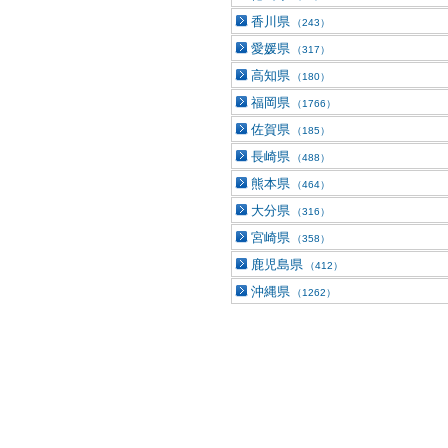
香川県
（243）
愛媛県
（317）
高知県
（180）
福岡県
（1766）
佐賀県
（185）
長崎県
（488）
熊本県
（464）
大分県
（316）
宮崎県
（358）
鹿児島県
（412）
沖縄県
（1262）