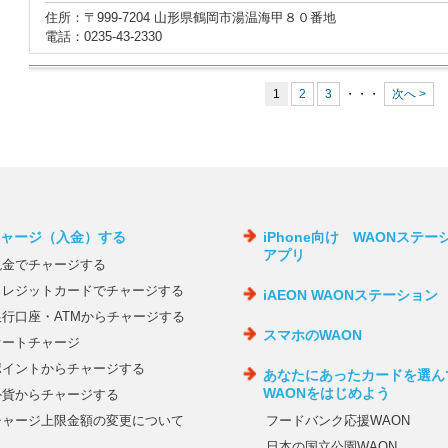
住所：〒999-7204 山形県鶴岡市湯温海甲８０番地
電話：0235-43-2330
1
2
3
・・・
次へ >