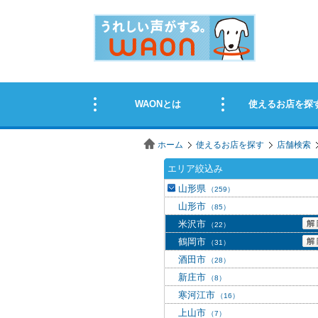
ホーム
使えるお店を探す
店舗検索
エリア絞込み
山形県
（259）
山形市
（85）
米沢市
（22）
鶴岡市
（31）
酒田市
（28）
新庄市
（8）
寒河江市
（16）
上山市
（7）