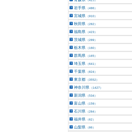
（425）
岩手県
（486）
宮城県
（910）
秋田県
（282）
福島県
（423）
茨城県
（289）
栃木県
（160）
群馬県
（165）
埼玉県
（641）
千葉県
（824）
東京都
（3552）
神奈川県
（1427）
新潟県
（534）
富山県
（159）
石川県
（284）
福井県
（62）
山梨県
（86）