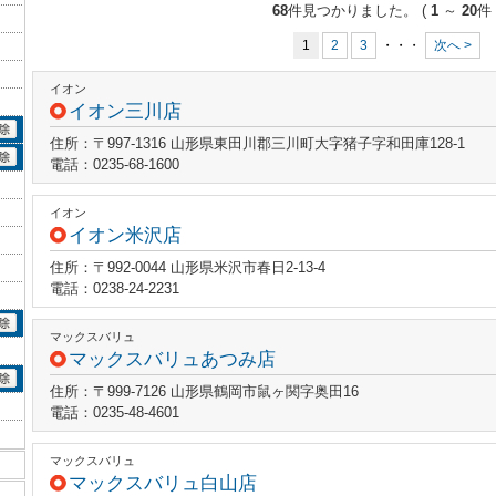
68
件見つかりました。
(
1
～
20
件 
1
2
3
・・・
次へ >
イオン
イオン三川店
住所：〒997-1316 山形県東田川郡三川町大字猪子字和田庫128-1
電話：0235-68-1600
イオン
イオン米沢店
住所：〒992-0044 山形県米沢市春日2-13-4
電話：0238-24-2231
マックスバリュ
マックスバリュあつみ店
住所：〒999-7126 山形県鶴岡市鼠ヶ関字奥田16
電話：0235-48-4601
マックスバリュ
マックスバリュ白山店