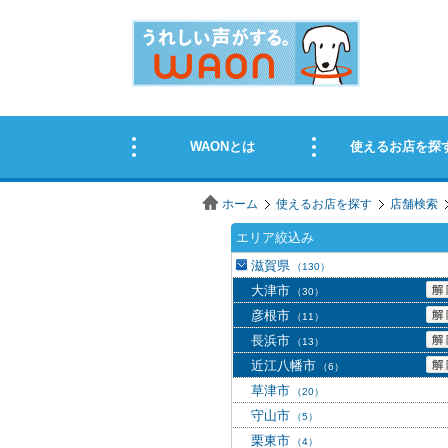
ホーム
使えるお店を探す
店舗検索
エリア絞込み
滋賀県
（130）
大津市
（30）
彦根市
（11）
長浜市
（13）
近江八幡市
（6）
草津市
（20）
守山市
（5）
栗東市
（4）