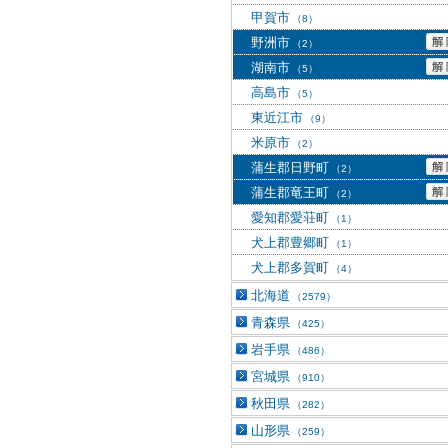
甲賀市
（8）
野洲市
（2）
湖南市
（5）
高島市
（5）
東近江市
（9）
米原市
（2）
蒲生郡日野町
（2）
蒲生郡竜王町
（2）
愛知郡愛荘町
（1）
犬上郡豊郷町
（1）
犬上郡多賀町
（4）
北海道
（2579）
青森県
（425）
岩手県
（486）
宮城県
（910）
秋田県
（282）
山形県
（259）