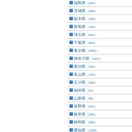
福島県
（423）
茨城県
（289）
栃木県
（160）
群馬県
（165）
埼玉県
（641）
千葉県
（824）
東京都
（3552）
神奈川県
（1427）
新潟県
（534）
富山県
（159）
石川県
（284）
福井県
（62）
山梨県
（86）
長野県
（422）
岐阜県
（264）
静岡県
（558）
愛知県
（1202）