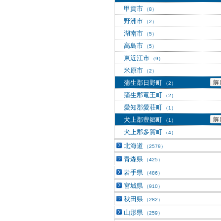
甲賀市
（8）
野洲市
（2）
湖南市
（5）
高島市
（5）
東近江市
（9）
米原市
（2）
蒲生郡日野町
（2）
蒲生郡竜王町
（2）
愛知郡愛荘町
（1）
犬上郡豊郷町
（1）
犬上郡多賀町
（4）
北海道
（2579）
青森県
（425）
岩手県
（486）
宮城県
（910）
秋田県
（282）
山形県
（259）