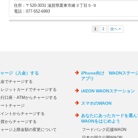
住所：〒520-3031 滋賀県栗東市綣３丁目５‐９
電話：077-552-6993
1
2
次へ >