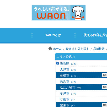
ホーム
使えるお店を探す
店舗検索
エリア絞込み
滋賀県
（130）
大津市
（30）
彦根市
（11）
長浜市
（13）
近江八幡市
（6）
草津市
（20）
守山市
（5）
栗東市
（4）