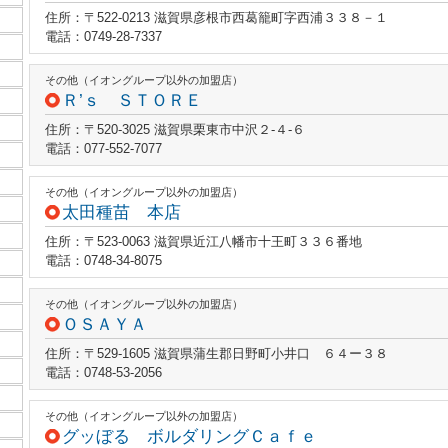
住所：〒522-0213 滋賀県彦根市西葛籠町字西浦３３８－１
電話：0749-28-7337
その他（イオングループ以外の加盟店）
Ｒ’ｓ ＳＴＯＲＥ
住所：〒520-3025 滋賀県栗東市中沢２‐４‐６
電話：077-552-7077
その他（イオングループ以外の加盟店）
太田種苗 本店
住所：〒523-0063 滋賀県近江八幡市十王町３３６番地
電話：0748-34-8075
その他（イオングループ以外の加盟店）
ＯＳＡＹＡ
住所：〒529-1605 滋賀県蒲生郡日野町小井口 ６４ー３８
電話：0748-53-2056
その他（イオングループ以外の加盟店）
グッぼる ボルダリングＣａｆｅ