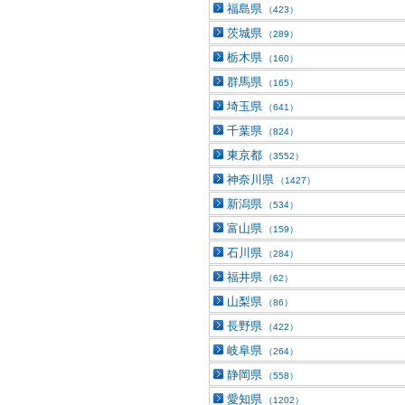
福島県
（423）
茨城県
（289）
栃木県
（160）
群馬県
（165）
埼玉県
（641）
千葉県
（824）
東京都
（3552）
神奈川県
（1427）
新潟県
（534）
富山県
（159）
石川県
（284）
福井県
（62）
山梨県
（86）
長野県
（422）
岐阜県
（264）
静岡県
（558）
愛知県
（1202）