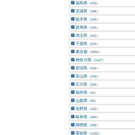
福島県
（423）
茨城県
（289）
栃木県
（160）
群馬県
（165）
埼玉県
（641）
千葉県
（824）
東京都
（3552）
神奈川県
（1427）
新潟県
（534）
富山県
（159）
石川県
（284）
福井県
（62）
山梨県
（86）
長野県
（422）
岐阜県
（264）
静岡県
（558）
愛知県
（1202）