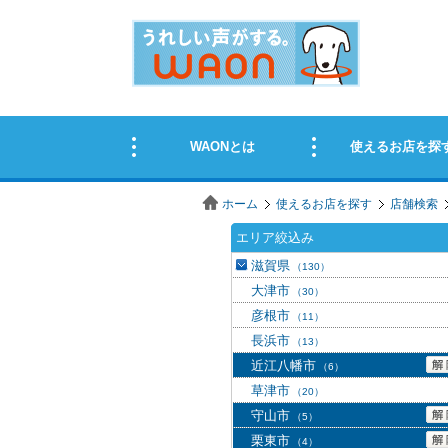
ホーム
使えるお店を探す
店舗検索
エリア絞込み
滋賀県
（130）
大津市
（30）
彦根市
（11）
長浜市
（13）
近江八幡市
（6）
草津市
（20）
守山市
（5）
栗東市
（4）