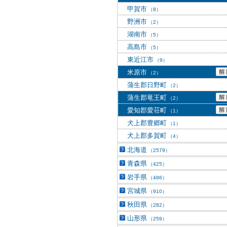
甲賀市
（8）
野洲市
（2）
湖南市
（5）
高島市
（5）
東近江市
（9）
米原市
（2）
蒲生郡日野町
（2）
蒲生郡竜王町
（2）
愛知郡愛荘町
（1）
犬上郡豊郷町
（1）
犬上郡多賀町
（4）
北海道
（2579）
青森県
（425）
岩手県
（486）
宮城県
（910）
秋田県
（282）
山形県
（259）