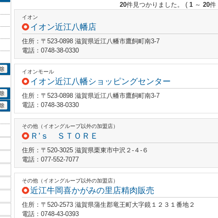
20
件見つかりました。
(
1
～
20
件 
イオン
イオン近江八幡店
住所：〒523-0898 滋賀県近江八幡市鷹飼町南3-7
電話：0748-38-0330
イオンモール
イオン近江八幡ショッピングセンター
住所：〒523-0898 滋賀県近江八幡市鷹飼町南3-7
電話：0748-38-0330
その他（イオングループ以外の加盟店）
Ｒ’ｓ ＳＴＯＲＥ
住所：〒520-3025 滋賀県栗東市中沢２‐４‐６
電話：077-552-7077
その他（イオングループ以外の加盟店）
近江牛岡喜かがみの里店精肉販売
住所：〒520-2573 滋賀県蒲生郡竜王町大字鏡１２３１番地２
電話：0748-43-0393