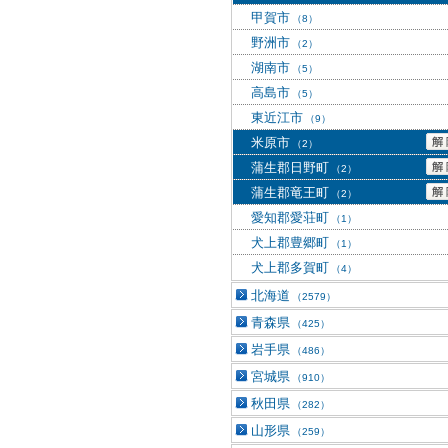
甲賀市
（8）
野洲市
（2）
湖南市
（5）
高島市
（5）
東近江市
（9）
米原市
（2）
蒲生郡日野町
（2）
蒲生郡竜王町
（2）
愛知郡愛荘町
（1）
犬上郡豊郷町
（1）
犬上郡多賀町
（4）
北海道
（2579）
青森県
（425）
岩手県
（486）
宮城県
（910）
秋田県
（282）
山形県
（259）