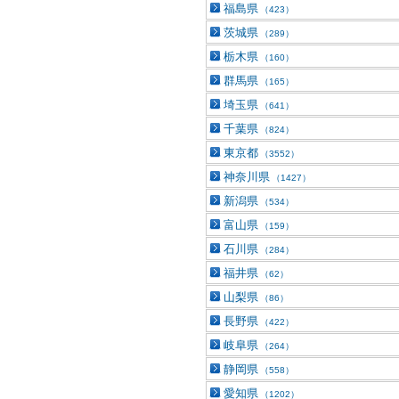
福島県
（423）
茨城県
（289）
栃木県
（160）
群馬県
（165）
埼玉県
（641）
千葉県
（824）
東京都
（3552）
神奈川県
（1427）
新潟県
（534）
富山県
（159）
石川県
（284）
福井県
（62）
山梨県
（86）
長野県
（422）
岐阜県
（264）
静岡県
（558）
愛知県
（1202）