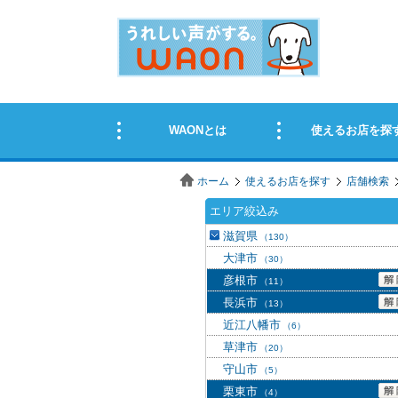
ホーム
使えるお店を探す
店舗検索
エリア絞込み
滋賀県
（130）
大津市
（30）
彦根市
（11）
長浜市
（13）
近江八幡市
（6）
草津市
（20）
守山市
（5）
栗東市
（4）