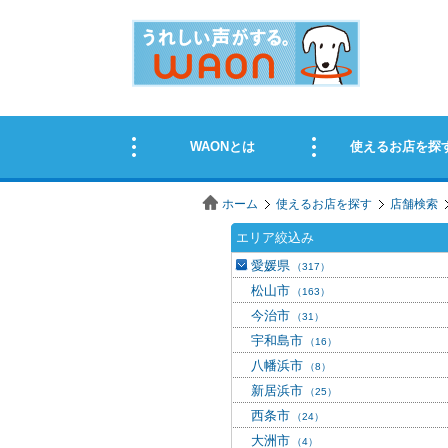
ホーム
使えるお店を探す
店舗検索
エリア絞込み
愛媛県
（317）
松山市
（163）
今治市
（31）
宇和島市
（16）
八幡浜市
（8）
新居浜市
（25）
西条市
（24）
大洲市
（4）