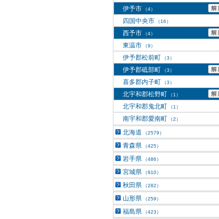
伊予市
（4）
四国中央市
（16）
西予市
（4）
東温市
（9）
伊予郡松前町
（3）
伊予郡砥部町
（3）
喜多郡内子町
（3）
北宇和郡松野町
（1）
北宇和郡鬼北町
（1）
南宇和郡愛南町
（2）
北海道
（2579）
青森県
（425）
岩手県
（486）
宮城県
（910）
秋田県
（282）
山形県
（259）
福島県
（423）