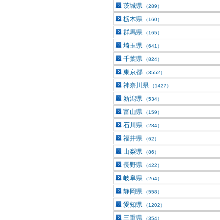
茨城県
（289）
栃木県
（160）
群馬県
（165）
埼玉県
（641）
千葉県
（824）
東京都
（3552）
神奈川県
（1427）
新潟県
（534）
富山県
（159）
石川県
（284）
福井県
（62）
山梨県
（86）
長野県
（422）
岐阜県
（264）
静岡県
（558）
愛知県
（1202）
三重県
（354）