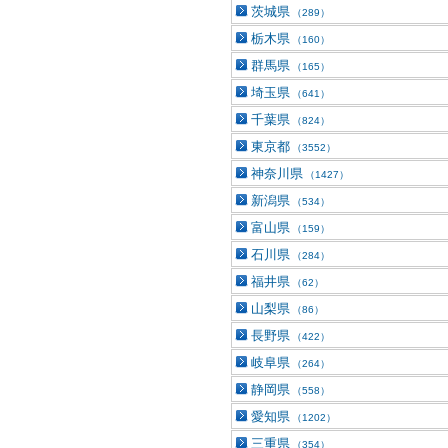
茨城県
（289）
栃木県
（160）
群馬県
（165）
埼玉県
（641）
千葉県
（824）
東京都
（3552）
神奈川県
（1427）
新潟県
（534）
富山県
（159）
石川県
（284）
福井県
（62）
山梨県
（86）
長野県
（422）
岐阜県
（264）
静岡県
（558）
愛知県
（1202）
三重県
（354）