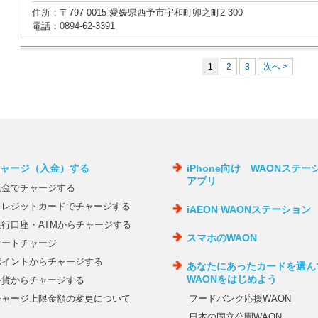
住所：〒797-0015 愛媛県西予市宇和町卯之町2-300
電話：0894-62-3391
1
2
3
次へ >