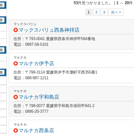
53
件見つかりました。
(
1
～
20
件 
1
2
3
次へ >
マックスバリュ
マックスバリュ西条神拝店
住所：〒793-0041 愛媛県西条市神拝甲584番地
電話：0897-58-5101
マルナカ
マルナカ伊予店
住所：〒799-3114 愛媛県伊予市灘町字西355番1
電話：089-987-1211
マルナカ
マルナカ宇和島店
住所：〒798-0077 愛媛県宇和島市保田甲841-2
電話：0895-20-3777
マルナカ
マルナカ西条店