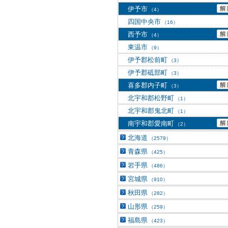
伊予市
（4）
四国中央市
（16）
西予市
（4）
東温市
（9）
伊予郡松前町
（3）
伊予郡砥部町
（3）
喜多郡内子町
（3）
北宇和郡松野町
（1）
北宇和郡鬼北町
（1）
南宇和郡愛南町
（2）
北海道
（2579）
青森県
（425）
岩手県
（486）
宮城県
（910）
秋田県
（282）
山形県
（259）
福島県
（423）