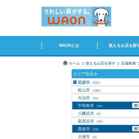
ホーム
使えるお店を探す
店舗検索
エリア絞込み
愛媛県
（317）
松山市
（163）
今治市
（31）
宇和島市
（16）
八幡浜市
（8）
新居浜市
（25）
西条市
（24）
大洲市
（4）