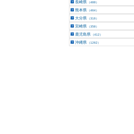
長崎県
（488）
熊本県
（464）
大分県
（316）
宮崎県
（358）
鹿児島県
（412）
沖縄県
（1262）