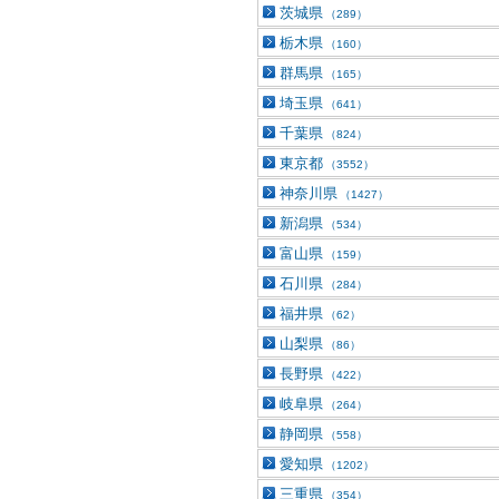
茨城県
（289）
栃木県
（160）
群馬県
（165）
埼玉県
（641）
千葉県
（824）
東京都
（3552）
神奈川県
（1427）
新潟県
（534）
富山県
（159）
石川県
（284）
福井県
（62）
山梨県
（86）
長野県
（422）
岐阜県
（264）
静岡県
（558）
愛知県
（1202）
三重県
（354）