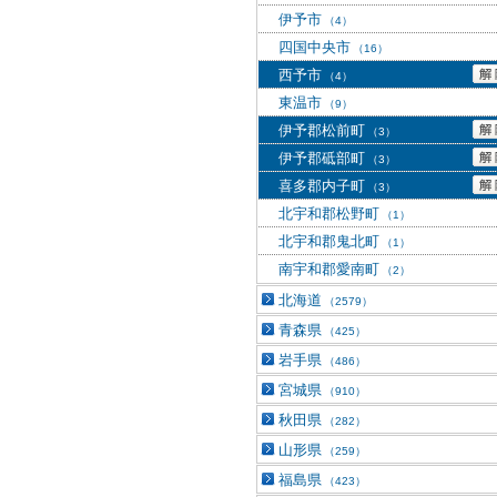
伊予市
（4）
四国中央市
（16）
西予市
（4）
東温市
（9）
伊予郡松前町
（3）
伊予郡砥部町
（3）
喜多郡内子町
（3）
北宇和郡松野町
（1）
北宇和郡鬼北町
（1）
南宇和郡愛南町
（2）
北海道
（2579）
青森県
（425）
岩手県
（486）
宮城県
（910）
秋田県
（282）
山形県
（259）
福島県
（423）