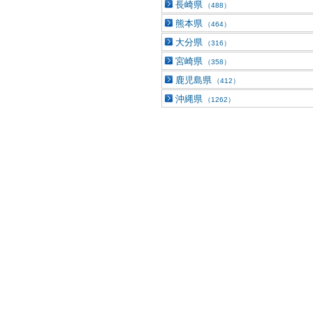
長崎県
（488）
熊本県
（464）
大分県
（316）
宮崎県
（358）
鹿児島県
（412）
沖縄県
（1262）