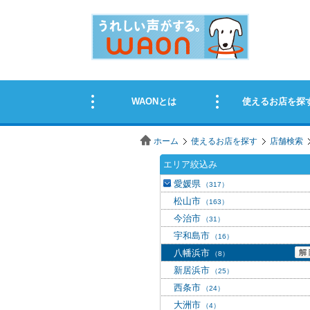
ホーム
使えるお店を探す
店舗検索
エリア絞込み
愛媛県
（317）
松山市
（163）
今治市
（31）
宇和島市
（16）
八幡浜市
（8）
新居浜市
（25）
西条市
（24）
大洲市
（4）