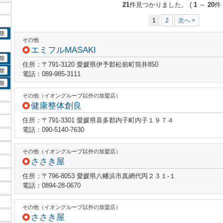
21
件見つかりました。
(
1
～
20
件 
1
2
次へ >
その他
エミフルMASAKI
住所：〒791-3120 愛媛県伊予郡松前町筒井850
電話：089-985-3111
その他（イオングループ以外の加盟店）
健康整体創良
住所：〒791-3301 愛媛県喜多郡内子町内子１９７４
電話：090-5140-7630
その他（イオングループ以外の加盟店）
ささき屋
住所：〒796-8053 愛媛県八幡浜市真網代丙２３１‐１
電話：0894-28-0670
その他（イオングループ以外の加盟店）
ささき屋