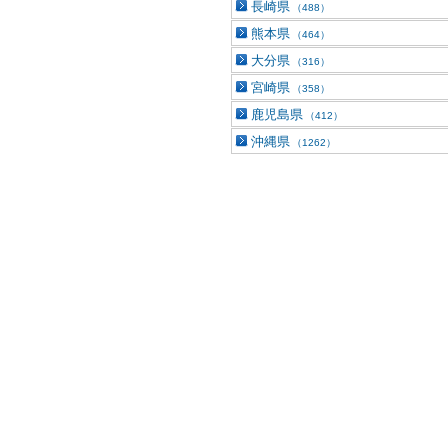
長崎県
（488）
熊本県
（464）
大分県
（316）
宮崎県
（358）
鹿児島県
（412）
沖縄県
（1262）