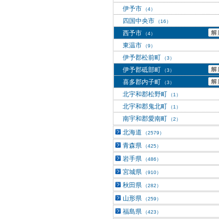
伊予市
（4）
四国中央市
（16）
西予市
（4）
東温市
（9）
伊予郡松前町
（3）
伊予郡砥部町
（3）
喜多郡内子町
（3）
北宇和郡松野町
（1）
北宇和郡鬼北町
（1）
南宇和郡愛南町
（2）
北海道
（2579）
青森県
（425）
岩手県
（486）
宮城県
（910）
秋田県
（282）
山形県
（259）
福島県
（423）