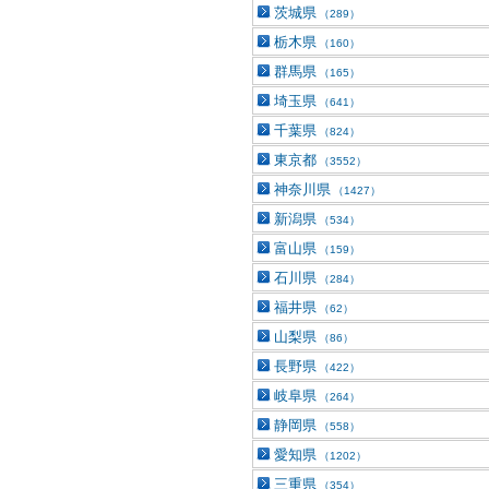
茨城県
（289）
栃木県
（160）
群馬県
（165）
埼玉県
（641）
千葉県
（824）
東京都
（3552）
神奈川県
（1427）
新潟県
（534）
富山県
（159）
石川県
（284）
福井県
（62）
山梨県
（86）
長野県
（422）
岐阜県
（264）
静岡県
（558）
愛知県
（1202）
三重県
（354）