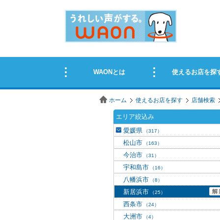
ホーム
使えるお店を探す
店舗検索
エリア絞込み
愛媛県
（317）
松山市
（163）
今治市
（31）
宇和島市
（16）
八幡浜市
（8）
新居浜市
（25）
西条市
（24）
大洲市
（4）