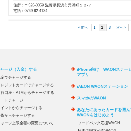
住所：〒526-0059 滋賀県長浜市元浜町１２‐７
電話：0749-62-4134
< 前へ
1
2
3
次へ >