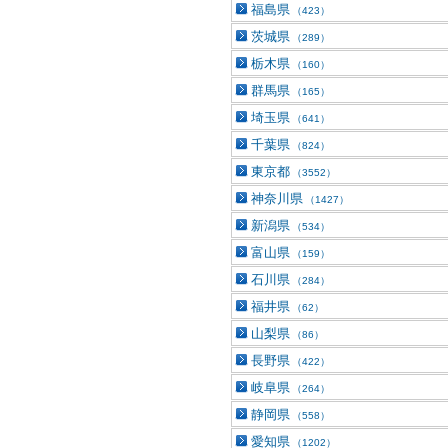
福島県
（423）
茨城県
（289）
栃木県
（160）
群馬県
（165）
埼玉県
（641）
千葉県
（824）
東京都
（3552）
神奈川県
（1427）
新潟県
（534）
富山県
（159）
石川県
（284）
福井県
（62）
山梨県
（86）
長野県
（422）
岐阜県
（264）
静岡県
（558）
愛知県
（1202）