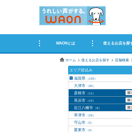
ホーム
使えるお店を探す
店舗検索
エリア絞込み
滋賀県
（130）
大津市
（30）
彦根市
（11）
長浜市
（13）
近江八幡市
（6）
草津市
（20）
守山市
（5）
栗東市
（4）