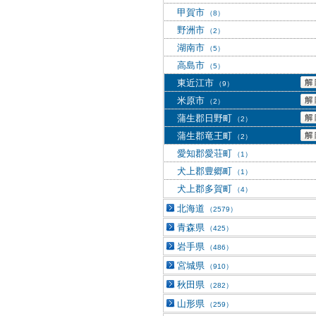
甲賀市
（8）
野洲市
（2）
湖南市
（5）
高島市
（5）
東近江市
（9）
米原市
（2）
蒲生郡日野町
（2）
蒲生郡竜王町
（2）
愛知郡愛荘町
（1）
犬上郡豊郷町
（1）
犬上郡多賀町
（4）
北海道
（2579）
青森県
（425）
岩手県
（486）
宮城県
（910）
秋田県
（282）
山形県
（259）