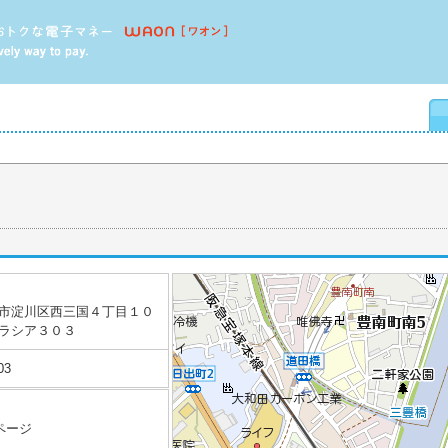
市淀川区西三国４丁目１０
ラシア３０３
03
ページ