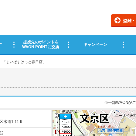
「
まいばすけっと春日店
」
※一部WAONが
水道1-11-9
22