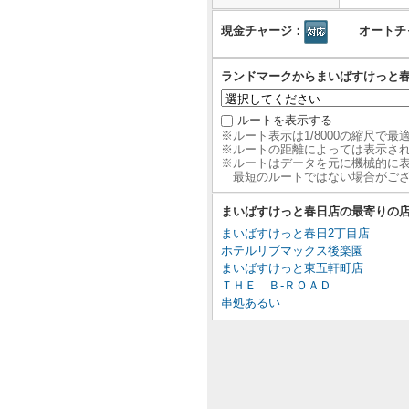
現金チャージ：
オートチ
ランドマークからまいばすけっと
ルートを表示する
※ルート表示は1/8000の縮尺で
※ルートの距離によっては表示さ
※ルートはデータを元に機械的に
最短のルートではない場合がご
まいばすけっと春日店の最寄りの
まいばすけっと春日2丁目店
ホテルリブマックス後楽園
まいばすけっと東五軒町店
ＴＨＥ Ｂ‐ＲＯＡＤ
串処あるい