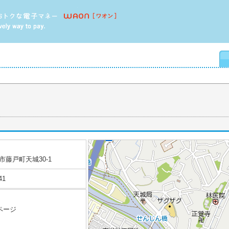
市藤戸町天城30-1
41
ページ