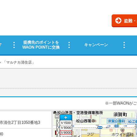
「
マルナカ清住店
」
※一部WAONが
清住2丁目1050番地3
00