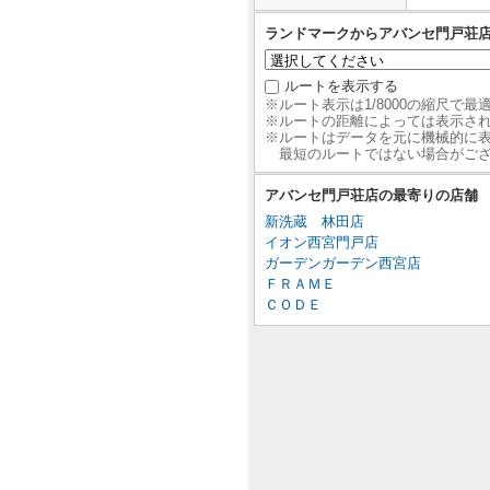
ランドマークからアバンセ門戸荘
ルートを表示する
※ルート表示は1/8000の縮尺で
※ルートの距離によっては表示さ
※ルートはデータを元に機械的に
最短のルートではない場合がご
アバンセ門戸荘店の最寄りの店舗
新洗蔵 林田店
イオン西宮門戸店
ガーデンガーデン西宮店
ＦＲＡＭＥ
ＣＯＤＥ