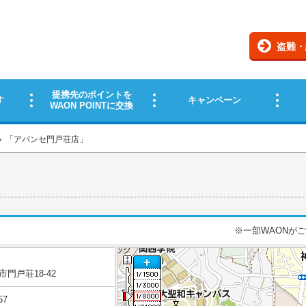
「
アバンセ門戸荘店
」
※一部WAONが
門戸荘18-42
57