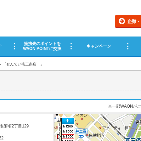
「
ぜんてい燕三条店
」
※一部WAONが
市須頃2丁目129
32