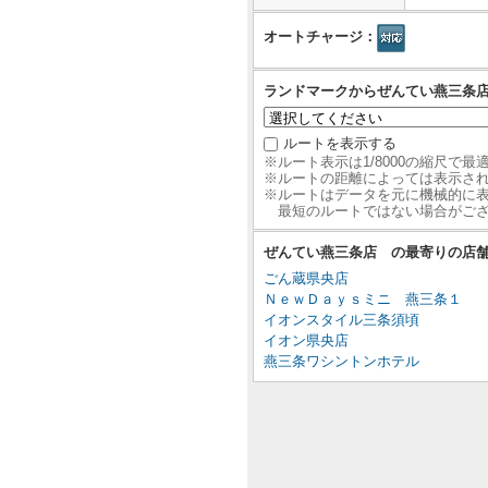
オートチャージ：
ランドマークからぜんてい燕三条
ルートを表示する
※ルート表示は1/8000の縮尺で
※ルートの距離によっては表示さ
※ルートはデータを元に機械的に
最短のルートではない場合がご
ぜんてい燕三条店 の最寄りの店
ごん蔵県央店
ＮｅｗＤａｙｓミニ 燕三条１
イオンスタイル三条須頃
イオン県央店
燕三条ワシントンホテル