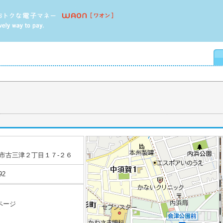
市古三津２丁目１７‐２６
92
ページ