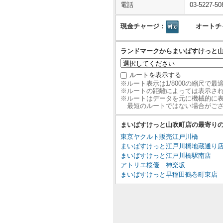
電話
03-5227-50
現金チャージ：
オートチ
ランドマークからまいばすけっと
ルートを表示する
※ルート表示は1/8000の縮尺で
※ルートの距離によっては表示さ
※ルートはデータを元に機械的に
最短のルートではない場合がご
まいばすけっと山吹町店の最寄り
東京ヤクルト販売江戸川橋
まいばすけっと江戸川橋地蔵通り
まいばすけっと江戸川橋駅南店
アトリエ桜優 神楽坂
まいばすけっと早稲田鶴巻町東店