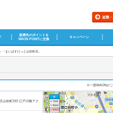
「
まいばすけっと山吹町店
」
※一部WAONが
区山吹町333 江戸川橋アク