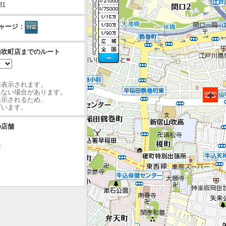
81
ャージ：
山吹町店までのルート
最適表示されます。
れない場合があります。
表示されるため、
ざいます。
の店舗
店