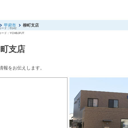
甲府市
柳町支店
ード：0142
ード：YCHBJPJT
柳町支店
情報をお伝えします。