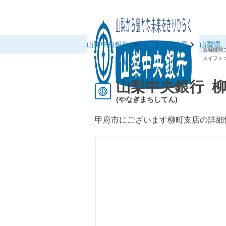
山梨中央銀行
店舗･ATM検索
山梨県
金融機関コ
スイフトコ
山梨中央銀行 
(やなぎまちしてん)
甲府市にございます柳町支店の詳細