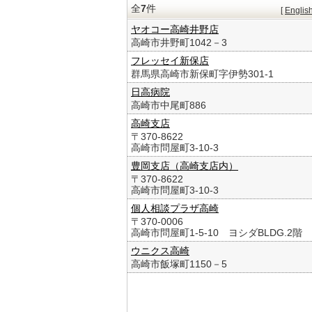
全
7
件
[
Englis
ヤオコー高崎井野店
高崎市井野町1042－3
フレッセイ新保店
群馬県高崎市新保町字伊勢301-1
日高病院
高崎市中尾町886
高崎支店
〒370-8622
高崎市問屋町3-10-3
豊岡支店（高崎支店内）
〒370-8622
高崎市問屋町3-10-3
個人相談プラザ高崎
〒370-0006
高崎市問屋町1-5-10 ヨシダBLDG.2階
ウニクス高崎
高崎市飯塚町1150－5