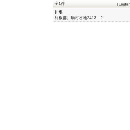
全
1
件
[
Englis
川場
利根郡川場村谷地2413－2