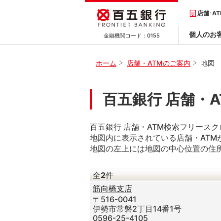
店舗･A
個人のお
金融機関コード：
0155
ホーム
店舗・ATMのご案内
地図
百五銀行 店舗・
百五銀行 店舗・ATM検索フリース
地図内に表示されている店舗・ATM
地図の左上には地図の中心位置の住
全
2
件
筋向橋支店
〒516-0041
伊勢市常磐2丁目14番1号
0596-25-4105