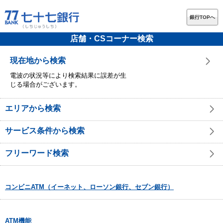
銀行TOPへ
店舗・CSコーナー検索
現在地から検索
電波の状況等により検索結果に誤差が生
じる場合がございます。
エリアから検索
サービス条件から検索
フリーワード検索
コンビニATM（イーネット、ローソン銀行、セブン銀行）
ATM機能