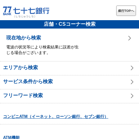
銀行TOPへ
店舗・CSコーナー検索
現在地から検索
電波の状況等により検索結果に誤差が生
じる場合がございます。
エリアから検索
サービス条件から検索
フリーワード検索
コンビニATM（イーネット、ローソン銀行、セブン銀行）
ATM機能