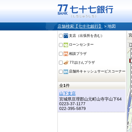
店舗検索【七十七銀行】
>
地図
支店（出張所を含む）
ローンセンター
相談プラザ
77ほけんプラザ
店舗外キャッシュサービスコーナー
全
1
件
山下支店
宮城県亘理郡山元町山寺字山下64
0223-37-1177
022-395-5879