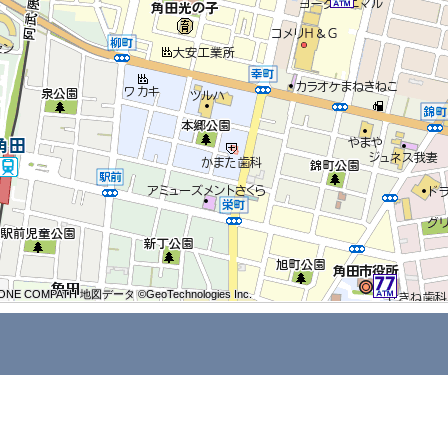
ONE COMPATH 地図データ ©GeoTechnologies Inc.
ONE COMPATH 地図データ ©GeoTechnologies Inc.
ONE COMPATH 地図データ ©GeoTechnologies Inc.
ONE COMPATH 地図データ ©GeoTechnologies Inc.
ONE COMPATH 地図データ ©GeoTechnologies Inc.
ONE COMPATH 地図データ ©GeoTechnologies Inc.
ONE COMPATH 地図データ ©GeoTechnologies Inc.
ONE COMPATH 地図データ ©GeoTechnologies Inc.
ONE COMPATH 地図データ ©GeoTechnologies Inc.