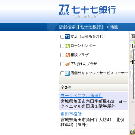
店舗検索【七十七銀行】
>
地図
支店（出張所を含む）
ローンセンター
相談プラザ
77ほけんプラザ
店舗外キャッシュサービスコーナー
全
2
件
ヨークベニマル角田店
宮城県角田市角田字町尻428 ヨー
クベニマル角田店１階半屋外
角田市役所
宮城県角田市角田字大坊41 北側
駐車場（屋外）