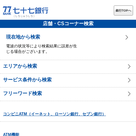
銀行TOPへ
店舗・CSコーナー検索
現在地から検索
電波の状況等により検索結果に誤差が生
じる場合がございます。
エリアから検索
サービス条件から検索
フリーワード検索
コンビニATM（イーネット、ローソン銀行、セブン銀行）
ATM機能