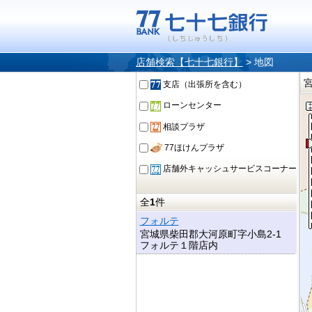
店舗検索【七十七銀行】
>
地図
支店（出張所を含む）
ローンセンター
相談プラザ
77ほけんプラザ
店舗外キャッシュサービスコーナー
全
1
件
フォルテ
宮城県柴田郡大河原町字小島2-1
フォルテ１階店内