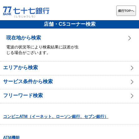
銀行TOPへ
店舗・CSコーナー検索
現在地から検索
電波の状況等により検索結果に誤差が生
じる場合がございます。
エリアから検索
サービス条件から検索
フリーワード検索
コンビニATM（イーネット、ローソン銀行、セブン銀行）
ATM機能