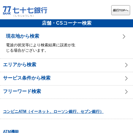
銀行TOPへ
店舗・CSコーナー検索
現在地から検索
電波の状況等により検索結果に誤差が生
じる場合がございます。
エリアから検索
サービス条件から検索
フリーワード検索
コンビニATM（イーネット、ローソン銀行、セブン銀行）
ATM機能