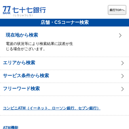
銀行TOPへ
店舗・CSコーナー検索
現在地から検索
電波の状況等により検索結果に誤差が生
じる場合がございます。
エリアから検索
サービス条件から検索
フリーワード検索
コンビニATM（イーネット、ローソン銀行、セブン銀行）
ATM機能