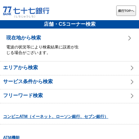
銀行TOPへ
店舗・CSコーナー検索
現在地から検索
電波の状況等により検索結果に誤差が生
じる場合がございます。
エリアから検索
サービス条件から検索
フリーワード検索
コンビニATM（イーネット、ローソン銀行、セブン銀行）
ATM機能