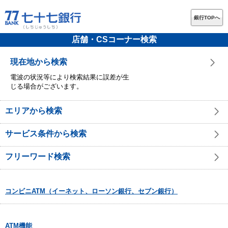
銀行TOPへ
店舗・CSコーナー検索
現在地から検索
電波の状況等により検索結果に誤差が生
じる場合がございます。
エリアから検索
サービス条件から検索
フリーワード検索
コンビニATM（イーネット、ローソン銀行、セブン銀行）
ATM機能