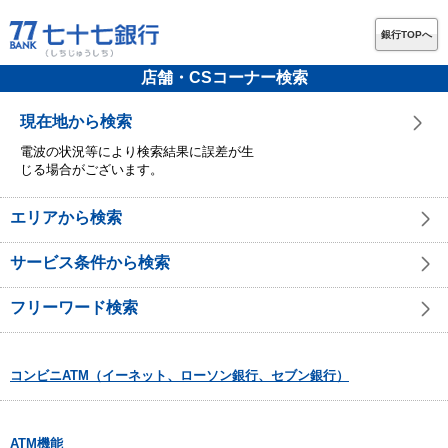
銀行TOPへ
店舗・CSコーナー検索
現在地から検索
電波の状況等により検索結果に誤差が生
じる場合がございます。
エリアから検索
サービス条件から検索
フリーワード検索
コンビニATM（イーネット、ローソン銀行、セブン銀行）
ATM機能