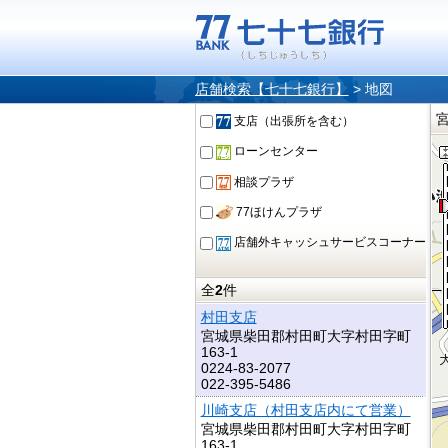
店舗検索【七十七銀行】
>
地図
支店（出張所を含む）
ローンセンター
相談プラザ
77ほけんプラザ
店舗外キャッシュサービスコーナー
全
2
件
村田支店
宮城県柴田郡村田町大字村田字町
163-1
0224-83-2077
022-395-5486
川崎支店（村田支店内にて営業）
宮城県柴田郡村田町大字村田字町
163-1