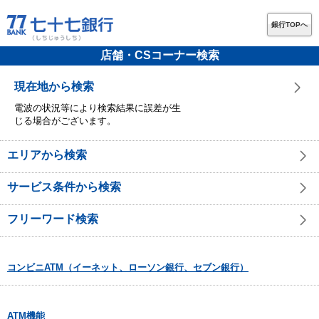
銀行TOPへ
店舗・CSコーナー検索
現在地から検索
電波の状況等により検索結果に誤差が生
じる場合がございます。
エリアから検索
サービス条件から検索
フリーワード検索
コンビニATM（イーネット、ローソン銀行、セブン銀行）
ATM機能