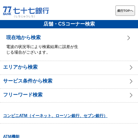
銀行TOPへ
店舗・CSコーナー検索
現在地から検索
電波の状況等により検索結果に誤差が生
じる場合がございます。
エリアから検索
サービス条件から検索
フリーワード検索
コンビニATM（イーネット、ローソン銀行、セブン銀行）
ATM機能