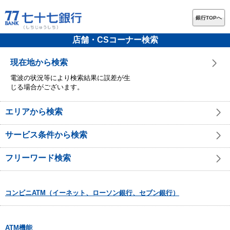
銀行TOPへ
店舗・CSコーナー検索
現在地から検索
電波の状況等により検索結果に誤差が生
じる場合がございます。
エリアから検索
サービス条件から検索
フリーワード検索
コンビニATM（イーネット、ローソン銀行、セブン銀行）
ATM機能