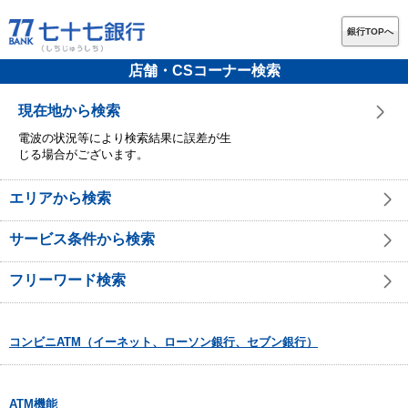
銀行TOPへ
店舗・CSコーナー検索
現在地から検索
電波の状況等により検索結果に誤差が生
じる場合がございます。
エリアから検索
サービス条件から検索
フリーワード検索
コンビニATM（イーネット、ローソン銀行、セブン銀行）
ATM機能