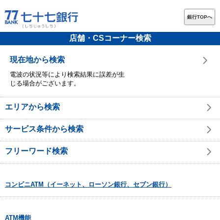
銀行TOPへ
店舗・CSコーナー検索
現在地から検索
電波の状況等により検索結果に誤差が生
じる場合がございます。
エリアから検索
サービス条件から検索
フリーワード検索
コンビニATM（イーネット、ローソン銀行、セブン銀行）
ATM機能